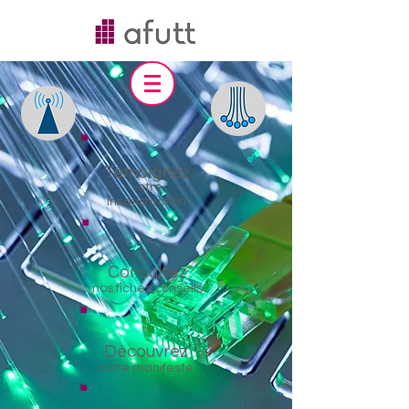
Témoignez
votre
insatisfaction
Consultez
nos fiches conseils
Découvrez
notre manifeste