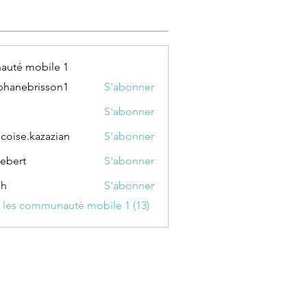
ssimulée (1)
uté mobile 1
phanebrisson1
S'abonner
ebrisson1
S'abonner
ncoise.kazazian
S'abonner
e.kazazian
ebert
S'abonner
t
ch
S'abonner
s les communauté mobile 1 (13)