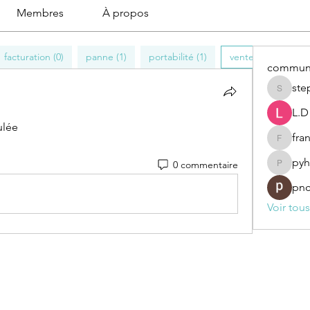
Membres
À propos
facturation (0)
panne (1)
portabilité (1)
vente forcée ou di
communa
ste
stephan
L.D
ulée
fra
francois
pyh
0 commentaire
pyheber
pn
Voir tou