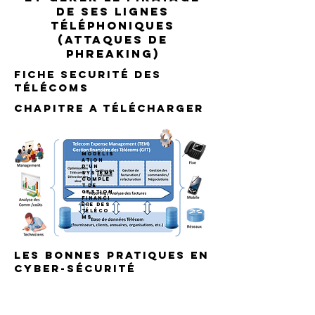
de ses lignes
téléphoniques
(attaques de
phreaking)
fiche
securité des
télécoms
chapitre a télécharger
modélis
ation
d'un
système
comple
t de
gestion
financi
ère des
téléco
ms
les bonnes pratiques en
cyber-sécurité