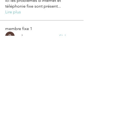
Ici les problèmes d'internet et
téléphonie fixe sont présent
...
Lire plus
membre fixe 1
pnch
S'abonner
Viktor Nesteroid
S'abonner
Ramsay
S'abonner
Ramsay
Jin Watkins
S'abonner
Leonardo Sebastián Auza
S'abonner
Voir tous les membre fixe 1 (50)
mention legales