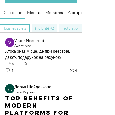
Discussion
Médias
Membres
À propos
Tous les sujets
éligibilité (0)
facturation (1)
Viktor Nesteroid
Avant-hier
Хтось знає місце, де при реєстрації 
дають подарунок на рахунок?
0
1
4
Дарья Шайденкова
Il y a 19 jours
Top Benefits of
Modern
Platforms for