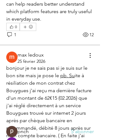
can help readers better understand 
which platform features are truly useful 
in everyday use.
0
1
12
max ledoux
25 février 2026
bonjour je ne sais pas si je suis sur le 
bon site mais je pose le 
pb. Su
ite à 
À propos
résiliation de mon contrat chez 
Ici les problèmes d'internet et
Bouygues j'ai reçu ma dernière facture 
téléphonie fixe sont présent
...
d'un montant de 62€15 (02.2026) que 
Lire plus
j'ai réglé directement à un service 
Bouygues trouvé sur internet 2 jours 
après par chèque bancaire en 
membre fixe 1
recommandé, débité 8 jours après sur 
pnch
S'abonner
mon compte bancaire. ( En faite j'ai 