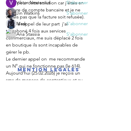
Viktor Nesteroid
S'abonner
opté pour cette solution car j'étais en 
clôture de compte bancaire et je ne 
Jin Watkins
S'abonner
voilais pas que la facture soit refusée).
Mark
S'abonner
Suite à rappel de leur part  j'ai 
téléphoné 4 fois aux services 
Ana Stassia
S'abonner
commerciaux, me suis déplacé 2 fois 
Voir tous les membre fixe 1 (47)
en boutique ils sont incapables de 
gérer le pb.
Le dernier appel on  me recommande 
un N° qui ne fonctionne pas (le 614).
mention legales
Aujourd'hui (25.02.2026) je reçois un 
sms de menace de contentieux et au 
final après nouvelle explication au 
service commercial puisqu'il n'y 
qu'eux…
Voir plus
facturation
0